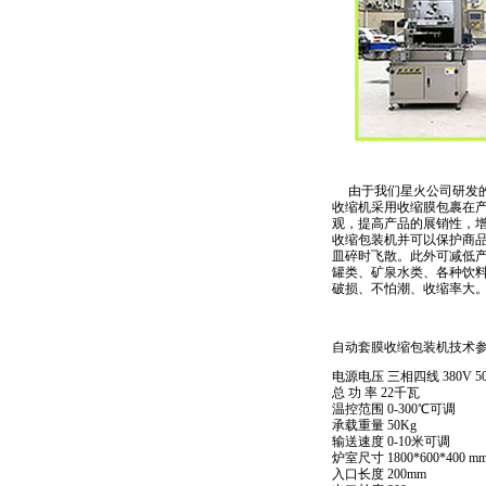
由于我们星火公司研发的
收缩机采用收缩膜包裹在
观，提高产品的展销性，
收缩包装机并可以保护商
皿碎时飞散。此外可减低
罐类、矿泉水类、各种饮料
破损、不怕潮、收缩率大
自动套膜收缩包装机技术
电源电压 三相四线 380V 50/
总 功 率 22千瓦
温控范围 0-300℃可调
承载重量 50Kg
输送速度 0-10米可调
炉室尺寸 1800*600*400 m
入口长度 200mm