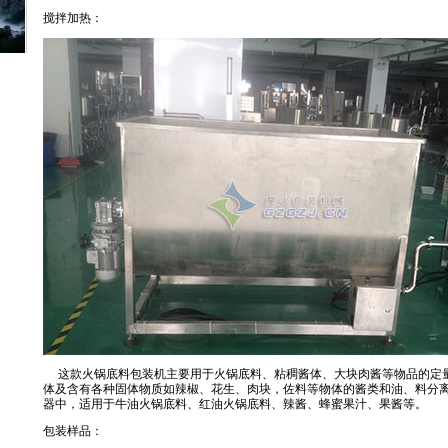
搅拌加热：
这款火锅底料包装机主要用于火锅底料、粘稠酱体、大块肉酱等物品的定量
体及含有各种固体物质如辣椒、花生、肉块，佐料等物体的酱类和油、料分
器中，适用于牛油火锅底料、红油火锅底料、辣酱、蜂蜜果汁、果酱等。
包装样品：