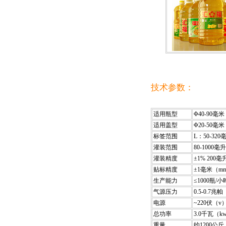
技术参数：
适用瓶型
Φ40-90毫
适用盖型
Φ20-50毫
标签范围
L：50-32
灌装范围
80-1000毫
灌装精度
±1% 200毫
贴标精度
±1毫米（m
生产能力
≤1000瓶/小
气源压力
0.5-0.7兆
电源
~220伏（v
总功率
3.0千瓦（k
重量
约1200公斤