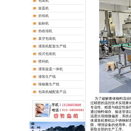
包装机
旋盖机
折纸机
贴标机
热收缩机
真空包装机
灌装机配套生产线
枕式包装机
喷码机
灌装旋盖一体机
灌装生产线
辣椒酱生产线
包装机械配套产品
为了破解膏体物料流动性
过精密的温控技术实现膏
专业性、精度与稳定性操
通过物料储存、输送管道
温度出现细微偏差，系统
体灌装机整机以不锈钢材
限，增强设备的使用率。
获取全部的生产工序。